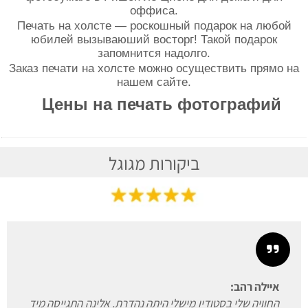
оффиса.
Печать на холсте — роскошный подарок на любой
юбилей вызываюший восторг! Такой подарок
запомнится надолго.
Заказ печати на холсте можно осуществить прямо на
нашем сайте.
Цены на печать фотографий
ביקורות מגוגל
איילה רהב:
החוויה שלי בסטודיו מישלי היתה נהדרת. אלינה התגייסה מיד