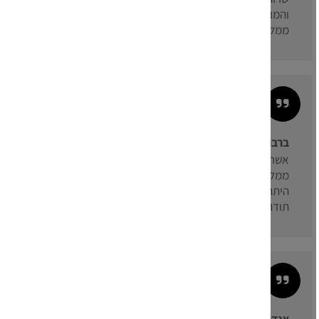
והמוצר הסופי יצא מעל המצופה
ממליצה מאוד!!!
ברברה כפיר:
אשרות מעולה, מקצועי מהיר סבלני ואיכפתי!!!! לגמרי
ממליצה מכל הלב!! אלינה עזרה לי להכין ספר לבן זוג שלי
היתה פשוט מושלמת סבלנית ומקצועית!!! אמשיך להזמין!
תודה