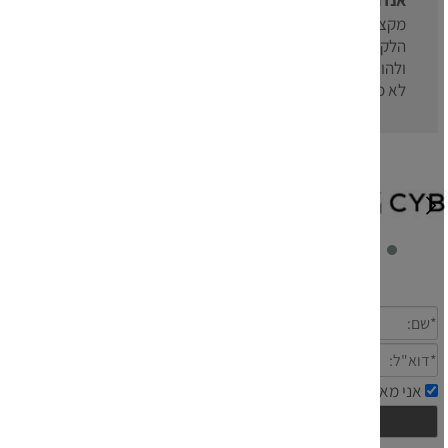
אנדרי זבלין:
מקצוענות ברמה הכי גבוהה ועם המון תשומת לב לדרישות
הלקוח. אלינה עבדה במהירות שיא והיתה זמינה לעזור לעצב
ולהוציא לפועל פרוייקט אישי חשוב תוך יום. התוצאה היתה
לא פחות ממושלמת.