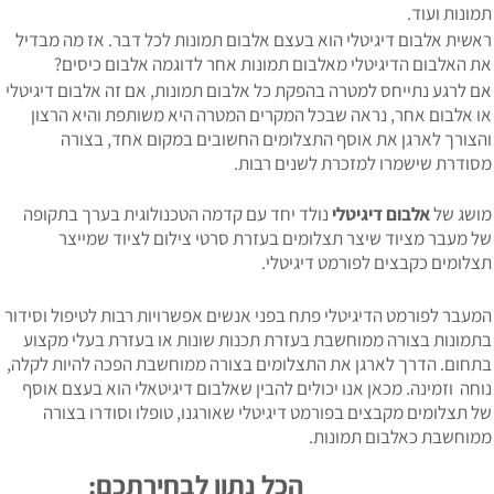
מונות ועוד.
אשית אלבום דיגיטלי הוא בעצם אלבום תמונות לכל דבר. אז מה מבדיל
ת האלבום הדיגיטלי מאלבום תמונות אחר לדוגמה אלבום כיסים?
ם לרגע נתייחס למטרה בהפקת כל אלבום תמונות, אם זה אלבום דיגיטלי
ו אלבום אחר, נראה שבכל המקרים המטרה היא משותפת והיא הרצון
הצורך לארגן את אוסף התצלומים החשובים במקום אחד, בצורה
סודרת שישמרו למזכרת לשנים רבות.
ושג של
אלבום דיגיטלי
נולד יחד עם קדמה הטכנולוגית בערך בתקופה
ל מעבר מציוד שיצר תצלומים בעזרת סרטי צילום לציוד שמייצר
צלומים כקבצים לפורמט דיגיטלי.
מעבר לפורמט הדיגיטלי פתח בפני אנשים אפשרויות רבות לטיפול וסידור
תמונות בצורה ממוחשבת בעזרת תכנות שונות או בעזרת בעלי מקצוע
תחום. הדרך לארגן את התצלומים בצורה ממוחשבת הפכה להיות לקלה,
וחה וזמינה. מכאן אנו יכולים להבין שאלבום דיגיטאלי הוא בעצם אוסף
ל תצלומים מקבצים בפורמט דיגיטלי שאורגנו, טופלו וסודרו בצורה
מוחשבת כאלבום תמונות.
הכל נתון לבחירתכם: