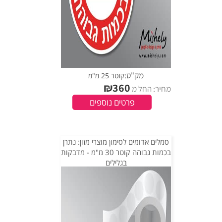
מק"ט:
קוטר 25 מ"מ
₪
360
מחיר: החל מ
פרטים נוספים
סמלים אדומים לסימון מוצרי מזון: נתרן
בכמות גבוהה קוטר 30 מ"מ - מדבקות
בגלילים