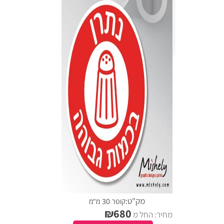
מק"ט:
קוטר 30 מ"מ
₪
680
מחיר: החל מ