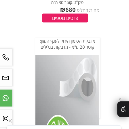
מק"ט:
קוטר 30 מ"מ
₪
680
מחיר: החל מ
פרטים נוספים
מדבקת הסימון הירוק לענף המזון:
קוטר 20 מ"מ - מדבקות בגלילים
✕