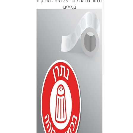
בכמות גבוהה קוטר 25 מ"מ - מדבקות
בגלילים