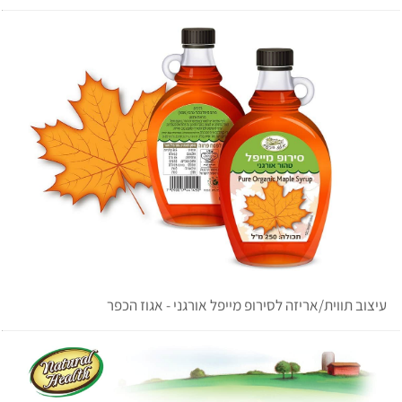
עיצוב תווית/אריזה לסירופ מייפל אורגני - אגוז הכפר