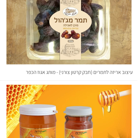
עיצוב אריזה לתמרים (חבק קרטון צורני) - מותג אגוז הכפר