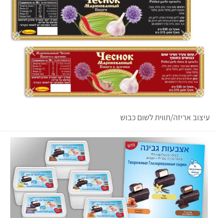
עיצוב אריזה/תווית לשום כבוש